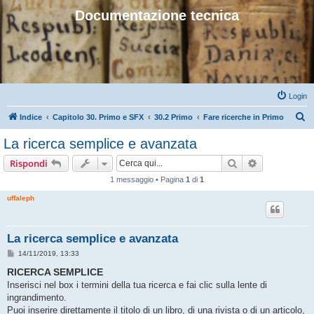
Documentazione tecnica
Login
C
Indice
Capitolo 30. Primo e SFX
30.2 Primo
Fare ricerche in Primo
e
La ricerca semplice e avanzata
r
Cerca
Ricerca avan
Rispondi
c
1 messaggio • Pagina
1
di
1
a
uffaleph
La ricerca semplice e avanzata
M
14/11/2019, 13:33
e
s
RICERCA SEMPLICE
s
Inserisci nel box i termini della tua ricerca e fai clic sulla lente di
a
g
ingrandimento.
g
Puoi inserire direttamente il titolo di un libro, di una rivista o di un articolo,
i