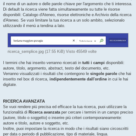
o
il nome di un autore o delle parole chiave per l'argomento che ti interessa.
Di default la ricerca viene fatta simultaneamente su tutte le risorse
disponibili: Catalogo d'Ateneo, risorse elettroniche e Archivio della ricerca
d'Ateneo. Se vuoi limitare la tua ricerca a un solo ambito, selezionalo
utilizzando il menù a tendina a lato.
ricerca_semplice.jpg (17.55 KiB) Visto 45549 volte
I termini che hai inserito verranno ricercati in
tutti i campi
disponibili:
autore, titolo, argomento, abstract, testo del documento, etc.
Verranno visualizzati i risultati che contengono le
singole parole
che hai
inserito nel box di ricerca,
indipendentemente dall'ordine
in cui le hai
digitate.
RICERCA AVANZATA
Se vuoi rendere più precisa ed efficace la tua ricerca, puoi utilizzare la
funzionalità di
Ricerca avanzata
per cercare i termini in un campo preciso
(autore, titolo o soggetto) o inserire più criteri contemporaneamente:
autore e titolo, autore e soggetto, etc.
Inoltre, puoi impostare la ricerca in modo che i risultati siano circoscritti
per data o periodo di pubblicazione, tipo di materiale, lingua.