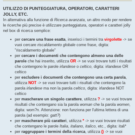
UTILIZZO DI PUNTEGGIATURA, OPERATORI, CARATTERI
JOLLY, ETC.
In alternativa alla funzione di
Ricerca avanzata
, un altro modo per rendere
le ricerche più precise è utilizzare punteggiatura, operatori e caratteri jolly
nel box di ricerca semplice:
per
cercare una frase esatta
, inserisci i termini tra
virgolette
-> se
vuoi cercare
riscaldamento globale
come frase, digita:
"riscaldamento globale"
per
cercare i documenti che contengono almeno una delle
parole
che hai inserito, utilizza
OR
-> se vuoi trovare tutti i risultati
che contengono le parole
irlandese
o
celtico
, digita: irlandese OR
celtico
per
escludere i documenti che contengono una certa parola
,
utilizza
NOT
-> se vuoi trovare tutti i risultati che contengono la
parola
irlandese
ma non la parola
celtico
, digita: irlandese NOT
celtico
per
mascherare un singolo carattere
, utilizza
?
-> se vuoi trovare
risultati che contengano sia la parola
woman
che la parola
women
,
digita: wom?n. Attenzione: non funziona per l'ultima lettera di una
parola (ad esempio:
gatt?
)
per
mascherare più caratteri
, utilizza
*
-> se vuoi trovare risultati
che contengano le parole
Italia
,
italiano
,
italico
, etc., digita: itali*
per
raggruppare i termini della ricerca
, utilizza
()
-> se vuoi