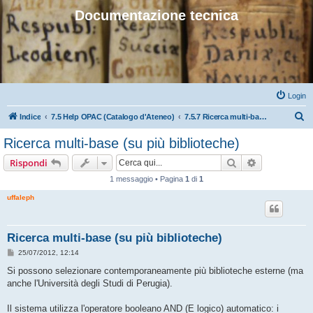
Documentazione tecnica
Login
C
Indice
7.5 Help OPAC (Catalogo d'Ateneo)
7.5.7 Ricerca multi-base (su più biblioteche)
e
Ricerca multi-base (su più biblioteche)
r
Cerca
Ricerca avan
Rispondi
c
1 messaggio • Pagina
1
di
1
a
uffaleph
Ricerca multi-base (su più biblioteche)
M
25/07/2012, 12:14
e
s
Si possono selezionare contemporaneamente più biblioteche esterne (ma
s
anche l'Università degli Studi di Perugia).
a
g
g
Il sistema utilizza l'operatore booleano AND (E logico) automatico: i
i